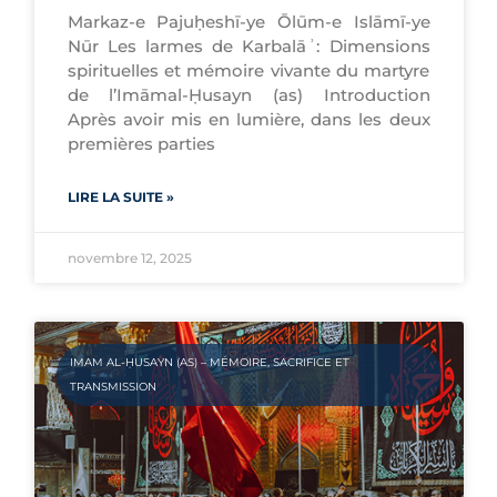
Markaz-e Pajuḥeshī-ye Ōlūm-e Islāmī-ye
Nūr Les larmes de Karbalāʾ: Dimensions
spirituelles et mémoire vivante du martyre
de l’Imāmal-Ḥusayn (as) Introduction
Après avoir mis en lumière, dans les deux
premières parties
LIRE LA SUITE »
novembre 12, 2025
IMAM AL-ḤUSAYN (AS) – MÉMOIRE, SACRIFICE ET
TRANSMISSION