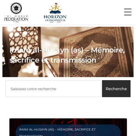
Imam al-Ḥusayn (as) – Mémoire,
sacrifice et transmission
Recherche
IMAM AL-ḤUSAYN (AS) – MÉMOIRE, SACRIFICE ET