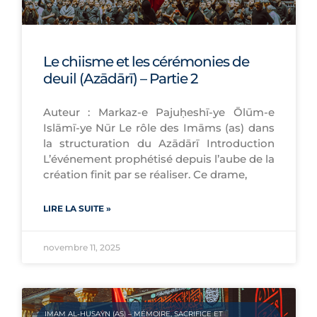
Le chiisme et les cérémonies de
deuil (Azādārī) – Partie 2
Auteur : Markaz-e Pajuḥeshī-ye Ōlūm-e
Islāmī-ye Nūr Le rôle des Imāms (as) dans
la structuration du Azādārī Introduction
L’événement prophétisé depuis l’aube de la
création finit par se réaliser. Ce drame,
LIRE LA SUITE »
novembre 11, 2025
IMAM AL-ḤUSAYN (AS) – MÉMOIRE, SACRIFICE ET