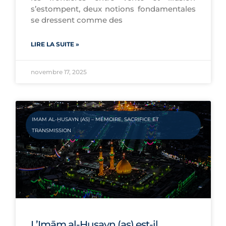
s’estompent, deux notions fondamentales
se dressent comme des
LIRE LA SUITE »
novembre 17, 2025
IMAM AL-ḤUSAYN (AS) – MÉMOIRE, SACRIFICE ET
TRANSMISSION
L’Imām al-Ḥusayn (as) est-il