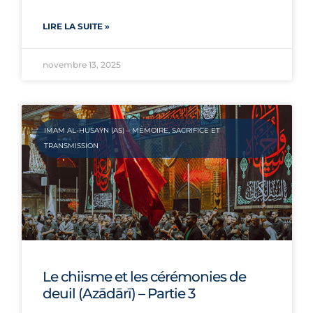
LIRE LA SUITE »
novembre 13, 2025
IMAM AL-ḤUSAYN (AS) – MÉMOIRE, SACRIFICE ET
TRANSMISSION
Le chiisme et les cérémonies de
deuil (Azādārī) – Partie 3