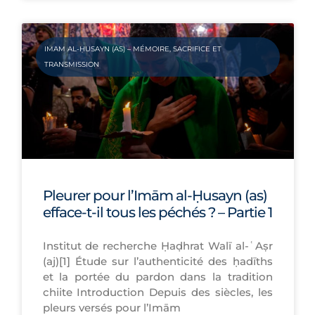
IMAM AL-ḤUSAYN (AS) – MÉMOIRE, SACRIFICE ET
TRANSMISSION
Pleurer pour l’Imām al-Ḥusayn (as)
efface-t-il tous les péchés ? – Partie 1
Institut de recherche Ḥaḍhrat Walī al-ʿAṣr
(aj)[1] Étude sur l’authenticité des ḥadīths
et la portée du pardon dans la tradition
chiite Introduction Depuis des siècles, les
pleurs versés pour l’Imām