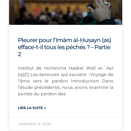
Pleurer pour l’Imām al-Ḥusayn (as)
efface-t-il tous les péchés ? – Partie
2
Institut de recherche Ḥaḍrat Walī al-ʿAṣr
(aj)[1] Les épreuves qui sauvent : Voyage de
l’âme vers le pardon Introduction Dans
l’étude précédente, nous avons examiné la
portée du pardon des
LIRE LA SUITE »
novembre 14, 2025