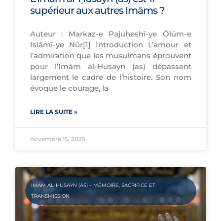
supérieur aux autres Imāms ?
Auteur : Markaz-e Pajuḥeshī-ye Ōlūm-e
Islāmī-ye Nūr[1] Introduction L’amour et
l’admiration que les musulmans éprouvent
pour l’Imām al-Ḥusayn (as) dépassent
largement le cadre de l’histoire. Son nom
évoque le courage, la
LIRE LA SUITE »
novembre 15, 2025
IMAM AL-ḤUSAYN (AS) – MÉMOIRE, SACRIFICE ET
TRANSMISSION