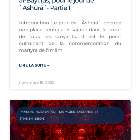
al-Bayt (as) pour le jour de
ʿĀshūrāʾ- Partie 1
Introduction Le jour de ʿĀshūrāʾ occupe
une place centrale et sacrée dans le cœur
de tous les croyants. Il est le point
culminant de la commémoration du
martyre de l’Imām
LIRE LA SUITE »
novembre 18, 2025
IMAM AL-ḤUSAYN (AS) – MÉMOIRE, SACRIFICE ET
TRANSMISSION