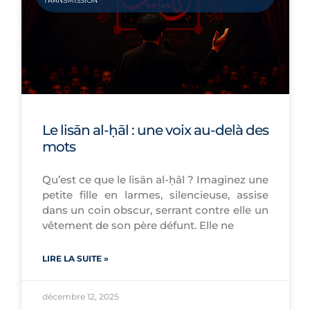
TRANSMISSION
Le lisān al-ḥāl : une voix au-delà des
mots
َQu’est ce que le lisān al-ḥāl ? Imaginez une
petite fille en larmes, silencieuse, assise
dans un coin obscur, serrant contre elle un
vêtement de son père défunt. Elle ne
LIRE LA SUITE »
décembre 12, 2025