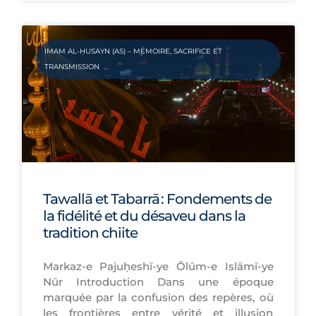
IMAM AL-ḤUSAYN (AS) – MÉMOIRE, SACRIFICE ET
TRANSMISSION
Tawallā et Tabarrā : Fondements de
la fidélité et du désaveu dans la
tradition chiite
Markaz-e Pajuḥeshī-ye Ōlūm-e Islāmī-ye
Nūr Introduction Dans une époque
marquée par la confusion des repères, où
les frontières entre vérité et illusion