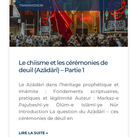
TRANSMISSION
Le chiisme et les cérémonies de
deuil (Azādārī) – Partie 1
Le Azādārī dans l’héritage prophétique et
imāmite : Fondements scriptuaires,
pratiques et légitimité Auteur : Markaz-e
Pajuḥeshī-ye Ōlūm-e Islāmī-ye Nūr
Introduction La question du Azādārī – ces
cérémonies de deuil en
LIRE LA SUITE »