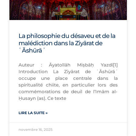
La philosophie du désaveu et de la
malédiction dans la Ziyārat de
ʿĀshūrāʾ
Auteur : Āyatollāh Miṣbāḥ Yazdī[1]
Introduction La Ziyārat de ʿĀshūrāʾ
occupe une place centrale dans la
spiritualité chiite, en particulier lors des
commémorations de deuil de l’Imām al-
Ḥusayn (as). Ce texte
LIRE LA SUITE »
novembre 16, 2025