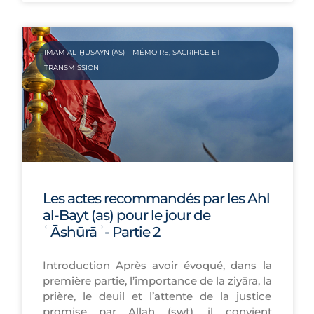
IMAM AL-ḤUSAYN (AS) – MÉMOIRE, SACRIFICE ET
TRANSMISSION
Les actes recommandés par les Ahl
al-Bayt (as) pour le jour de
ʿĀshūrāʾ- Partie 2
Introduction Après avoir évoqué, dans la
première partie, l’importance de la ziyāra, la
prière, le deuil et l’attente de la justice
promise par Allah (swt), il convient