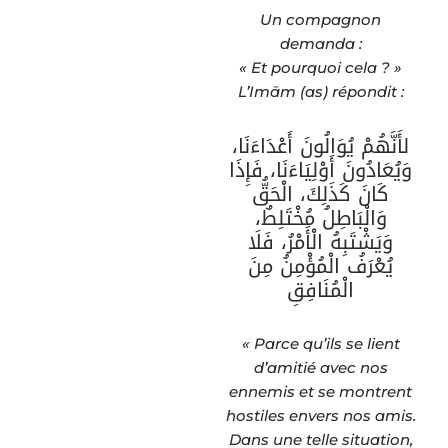
Un compagnon
demanda :
« Et pourquoi cela ? »
L’Imām (as) répondit :
لأَنَّهُمْ يُوَالُونَ أَعْدَاءَنَا،
وَيُعَادُونَ أَوْلِيَاءَنَا، فَإِذَا
كَانَ كَذَلِكَ، الْحَقُّ
وَالْبَاطِلُ مُخْتَلِطٌ،
وَيَشْتَبِهُ الْأَمْرُ، فَلَا
يُعْرَفُ الْمُؤْمِنُ مِنَ
الْمُنَافِقِ
« Parce qu’ils se lient
d’amitié avec nos
ennemis et se montrent
hostiles envers nos amis.
Dans une telle situation,