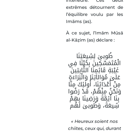
intérieure. Ces deux
extrêmes détournent de
l’équilibre voulu par les
Imāms (as).
À ce sujet, l’Imām Mūsā
al-Kāẓim (as) déclare :
طُوبىٰ لِشِيعَتِنَا
الْمُتَمَسِّكِينَ بِحُبِّنَا فِي
غَيْبَةِ قَائِمِنَا الثَّابِتِينَ
عَلَىٰ مُوَالاَتِنَا وَالْبَرَاءَةِ
مِنْ أَعْدَائِنَا، أُولٰئِكَ مِنَّا
وَنَحْنُ مِنْهُمْ، قَدْ رَضُوا
بِنَا أَئِمَّةً وَرَضِينَا بِهِمْ
شِيعَةً، وَطُوبىٰ لَهُم
« Heureux soient nos
chiites, ceux qui, durant