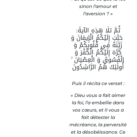
sinon l’amour et
l’aversion ? »
ثُمَّ تلَا هذِهِ الآیةَ:
حَبَّبَ إِلَيْكُمُ الْإِيمَانَ وَ
زَيَّنَهُ فِي قُلُوبِكُمْ وَ
كَرَّهَ إِلَيْكُمُ الْكُفْرَ وَ
الْفُسُوقَ وَ الْعِصْيَانَ ۚ
أُولَٰئِكَ هُمُ الرَّاشِدُونَ
Puis il récita ce verset :
« Dieu vous a fait aimer
la foi, l’a embellie dans
vos cœurs, et Il vous a
fait détester la
mécréance, la perversité
et la désobéissance. Ce