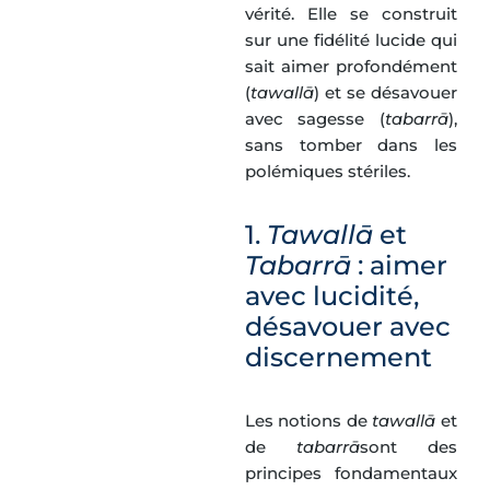
vérité. Elle se construit
sur une fidélité lucide qui
sait aimer profondément
(
tawallā
) et se désavouer
avec sagesse (
tabarrā
),
sans tomber dans les
polémiques stériles.
1.
Tawallā
et
Tabarrā
: aimer
avec lucidité,
désavouer avec
discernement
Les notions de
tawallā
et
de
tabarrā
sont des
principes fondamentaux