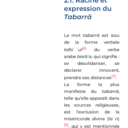
2.1. Racine et
expression du
Tabarrā
Le mot
tabarrā
est issu
de la forme verbale
[6]
tafaʿʿul
du verbe
arabe
barāʾa
, qui signifie :
se désolidariser, se
déclarer innocent,
[7]
prendre ses distances
.
La forme la plus
manifeste du
tabarrā
,
telle qu’elle apparaît dans
les sources religieuses,
est l’exclusion de la
miséricorde divine (
laʿn
)
[8]
, qui y est mentionnée