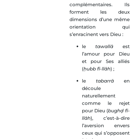
complémentaires. Ils
forment les deux
dimensions d’une même
orientation qui
s’enracinent vers Dieu :
le
tawallā
est
l’amour pour Dieu
et pour Ses alliés
(
ḥubb fī-llāh
) ;
le
tabarrā
en
découle
naturellement
comme le rejet
pour Dieu (
bughḍ fī-
llāh
), c’est-à-dire
l’aversion envers
ceux qui s’opposent