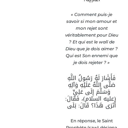
« Comment puis-je
savoir si mon amour et
mon rejet sont
véritablement pour Dieu
? Et qui est le walī de
Dieu que je dois aimer ?
Qui est Son ennemi que
je dois rejeter ? »
فَأَشَارَ لَهُ رَسُولُ اللَّهِ
صَلَّى اللَّهُ عَلَيْهِ وَآلِهِ
وَسَلَّمَ إِلَى عَلِيٍّ
(عليه السلام)، فَقَالَ:
أَتَرَى هَذَا؟ قَالَ: بَلَى
En réponse, le Saint
Prophète (saw) désigna