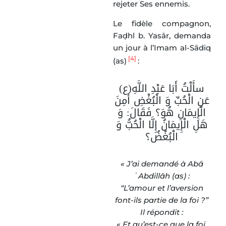
rejeter Ses ennemis.
Le fidèle compagnon,
Faḍhl b. Yasār, demanda
un jour à l’Imam al-Sādiq
[4]
(as)
:
سأَلْتُ أَبَا عَبْدِ اللَّهِ(ع)
عَنِ الْحُبِّ وَ الْبُغْضِ أَمِنَ
الْإِیمَانِ هُوَ؟ فَقَالَ: وَ
هَلِ الْإِیمَانُ إِلَّا الْحُبُّ وَ
الْبُغْضُ؟
« J’ai demandé à Abā
ʿAbdill
ā
h (as) :
“L’amour et l’aversion
font-ils partie de la foi ?”
Il répondit :
« Et qu’est-ce que la foi,