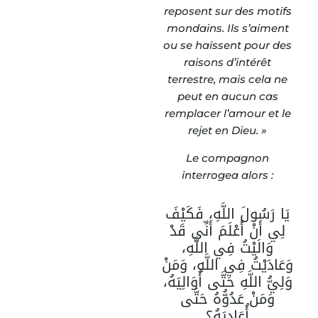
reposent sur des motifs
mondains. Ils s’aiment
ou se haïssent pour des
raisons d’intérêt
terrestre, mais cela ne
peut en aucun cas
remplacer l’amour et le
rejet en Dieu. »
Le compagnon
interrogea alors :
يَا رَسُولَ اللَّهِ، فَكَيْفَ
لِي أَنْ أَعْلَمَ أَنِّي قَدْ
وَالَيْتُ فِي اللَّهِ،
وَعَادَيْتُ فِي اللَّهِ، وَمَنْ
وَلِيُّ اللَّهِ حَتَّى أُوَالِيَهُ،
وَمَنْ عَدُوُّهُ حَتَّى
أُعَادِيَهُ؟