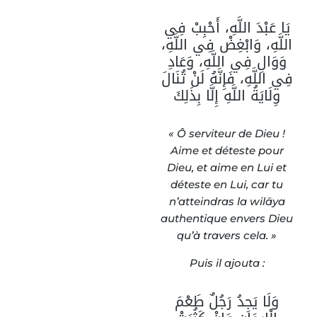
يَا عَبْدَ اللَّهِ، أَحْبِبْ فِي
اللَّهِ، وَابْغِضْ فِي اللَّهِ،
وَوَالِ فِي اللَّهِ، وَعَادِ
فِي اللَّهِ، فَإِنَّهُ لَنْ تُنَالَ
وِلَايَةُ اللَّهِ إِلَّا بِذَلِكَ
« Ô serviteur de Dieu !
Aime et déteste pour
Dieu, et aime en Lui et
déteste en Lui, car tu
n’atteindras la wilāya
authentique envers Dieu
qu’à travers cela. »
Puis il ajouta :
وَلَا يَجِدُ رَجُلٌ طَعْمَ