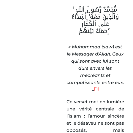
مُّحَمَّدٌ رَّسُولُ ٱللَّهِ ۚ
وَٱلَّذِينَ مَعَهُۥٓ أَشِدَّآءُ
عَلَى ٱلْكُفَّارِ
رُحَمَآءُ بَيْنَهُمْ
« Muḥammad (saw) est
le Messager d’Allah. Ceux
qui sont avec lui sont
durs envers les
mécréants et
compatissants entre eux.
[11]
»
Ce verset met en lumière
une vérité centrale de
l’Islam : l’amour sincère
et le désaveu ne sont pas
opposés, mais