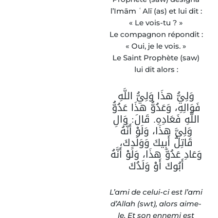
l’Imām ʿAlī (as) et lui dit :
« Le vois-tu ? »
Le compagnon répondit :
« Oui, je le vois. »
Le Saint Prophète (saw)
lui dit alors :
وَلِيُّ هذَا وَلِيُّ اللَّهِ
فَوَالِهِ، وَعَدُوُّ هذَا عَدُوُّ
اللَّهِ فَعَادِهِ. قَالَ: وَالِ
وَلِيَّ هذَا، وَلَوْ أَنَّهُ
قَاتِلُ أَبِيكَ وَوَلَدِكَ،
وَعَادِ عَدُوَّ هذَا، وَلَوْ أَنَّهُ
أَبُوكَ أَوْ وَلَدُكَ
L’ami de celui-ci est l’ami
d’Allah (swt), alors aime-
le. Et son ennemi est