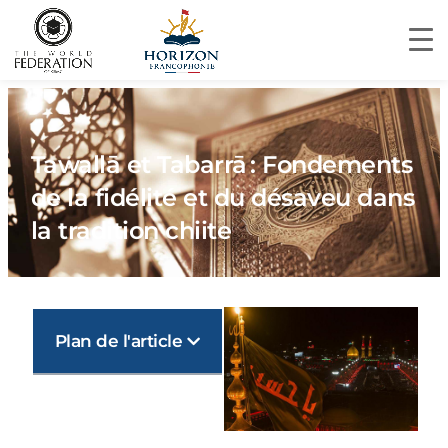
Tawallā et Tabarrā : Fondements
de la fidélité et du désaveu dans
la tradition chiite
Plan de l'article