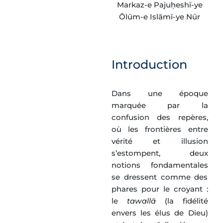
Markaz-e Pajuḥeshī-ye
Ōlūm-e Islāmī-ye Nūr
Télécharger en PDF
Introduction
Dans une époque
marquée par la
confusion des repères,
où les frontières entre
vérité et illusion
s’estompent, deux
notions fondamentales
se dressent comme des
phares pour le croyant :
le
tawallā
(la fidélité
envers les élus de Dieu)