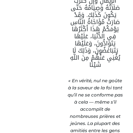
الْإِيمَانِ وَإِنْ كَثُرَتْ
صَلَاتُهُ وَصِيَامُهُ حَتَّى
يَكُونَ كَذَلِكَ. وَقَدْ
صَارَتْ مُؤَاخَاةُ النَّاسِ
يَوْمَكُمْ هَذَا أَكْثَرُهَا
فِي الدُّنْيَا، عَلَيْهَا
يَتَوَادُّونَ، وَعَلَيْهَا
يَتَبَاغَضُونَ، وَذَلِكَ لَا
يُغْنِي عَنْهُمْ مِنَ اللَّهِ
شَيْئًا
« En vérité, nul ne goûte
à la saveur de la foi tant
qu’il ne se conforme pas
à cela — même s’il
accomplit de
nombreuses prières et
jeûnes. La plupart des
amitiés entre les gens