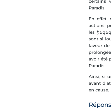
certains 
Paradis.
En effet,
actions, p
les
ḥuqūq
sont si lo
faveur de 
prolongée
avoir été 
Paradis.
Ainsi, si
avant d’at
en cause.
Réponse