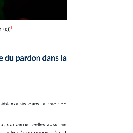
[1]
 (aj)
e du pardon dans la
été exaltés dans la tradition
ui, concernent-elles aussi les
ique le «
ḥaqq al-nās »
(droit