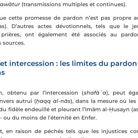
tawātur
(transmissions multiples et continues).
ue cette promesse de pardon n’est pas propre au
s). D’autres actes dévotionnels, tels que le je
s prières, ont également été associés au par
s sources.
 et intercession : les limites du pardon
ns
, obtenu par l’intercession (
shafāʿa
), peut éga
vers autrui (
ḥaqq al-nās
), dans la mesure où les
du fidèle endeuillé et pleurant l’Imām al-Ḥusayn (as
 – ou du moins de l’éternité en Enfer.
, en raison de péchés tels que les injustices c