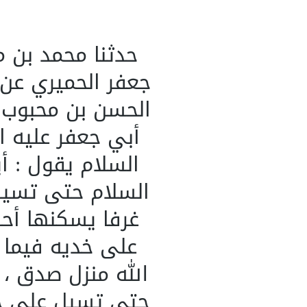
حدثنا محمد بن م
جعفر الحميري عن 
الحسن بن محبوب ع
أبي جعفر عليه ا
السلام يقول : أ
السلام حتى تسيل 
غرفا يسكنها أحق
على خديه فيما م
الله منزل صدق ، 
حتى تسيل على خد