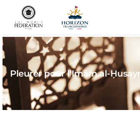
Pleurer pour l’Imām al-Ḥusayn (