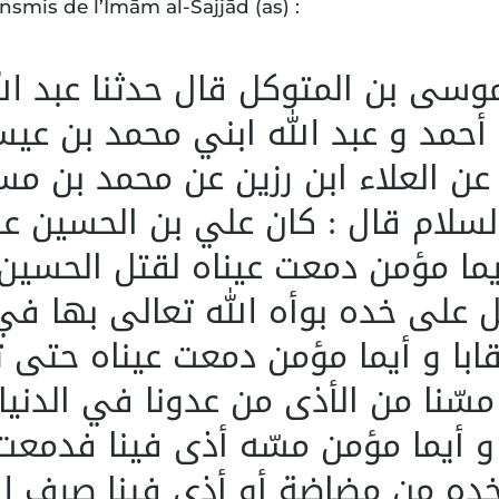
ansmis de l’Imām al-Sajjād (as) :
وسى بن المتوكل قال حدثنا عبد الل
أحمد و عبد الله ابني محمد بن عي
ن العلاء ابن رزين عن محمد بن مس
لسلام قال : كان علي بن الحسين عل
يما مؤمن دمعت عيناه لقتل الحسين 
على خده بوأه الله تعالى بها في 
ابا و أيما مؤمن دمعت عيناه حتى 
سّنا من الأذى من عدونا في الدنيا 
و أيما مؤمن مسّه أذى فينا فدمعت 
ه من مضاضة أو أذى فينا صرف ال