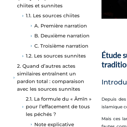
chiites et sunnites
1.1. Les sources chiites
A. Première narration
B. Deuxième narration
C. Troisième narration
Étude s
1.2. Les sources sunnites
traditio
2. Quand d’autres actes
similaires entraînent un
Introdu
pardon total : comparaison
avec les sources sunnites
2.1. La formule du « Āmīn »
Depuis des 
pour l’effacement de tous
islamique c
les péchés ?
Mais ces la
Note explicative
fautes comm