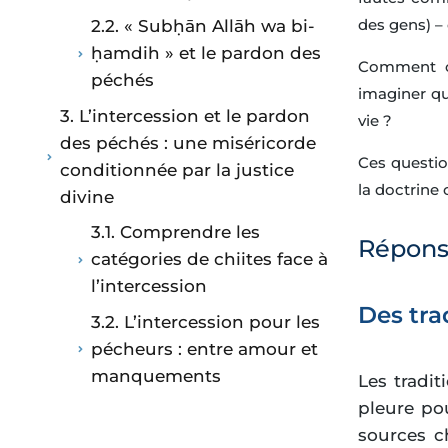
des gens) –
2.2. « Subḥān Allāh wa bi-
ḥamdih » et le pardon des
Comment co
péchés
imaginer qu
3. L’intercession et le pardon
vie ?
des péchés : une miséricorde
Ces question
conditionnée par la justice
la doctrine c
divine
3.1. Comprendre les
Répons
catégories de chiites face à
l’intercession
Des tra
3.2. L’intercession pour les
pécheurs : entre amour et
manquements
Les tradi
pleure pou
sources ch