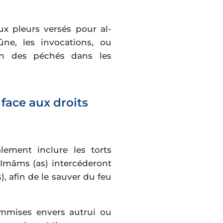
x pleurs versés pour al-
ûne, les invocations, ou
don des péchés dans les
 face aux droits
lement inclure les torts
 Imāms (as) intercéderont
), afin de le sauver du feu
ommises envers autrui ou