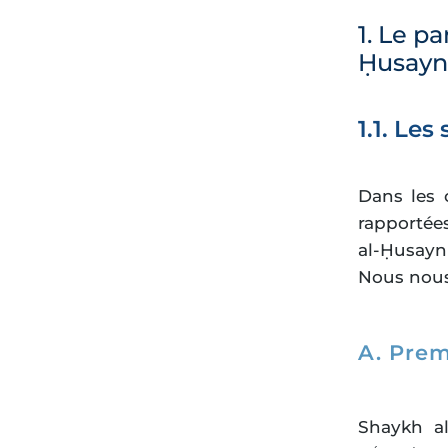
1. Le p
Ḥusayn 
1.1. Les
Dans les
rapportée
al-Ḥusayn
Nous nous 
A. Prem
Shaykh a