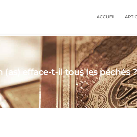
ACCUEIL
ARTI
as) efface-t-il tous les péchés ? 