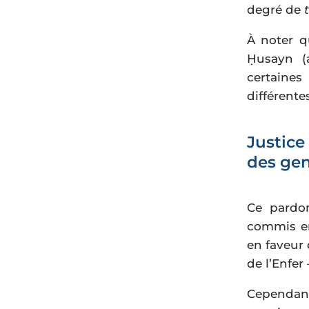
degré de
À noter q
Ḥusayn (a
certaine
différente
Justice
des ge
Ce pardon
commis en
en faveur 
de l’Enfer
Cependant