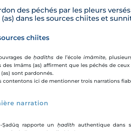
ardon des péchés par les pleurs versés
(as) dans les sources chiites et sunni
 sources chiites
 ouvrages de
ḥadīths
de l’école
imāmite
, plusieu
s des Imāms (as) affirment que les péchés de ceux
 (as) sont pardonnés.
contentons ici de mentionner trois narrations fiabl
ière narration
l-Ṣadūq rapporte un
ḥadīth
authentique dans 