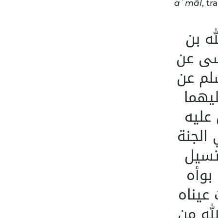
aʿmāl
, tr
ه بن
سى عن
لم عن
يهما
عليه
الجنة
تسيل
بوأه
عيناه
له من