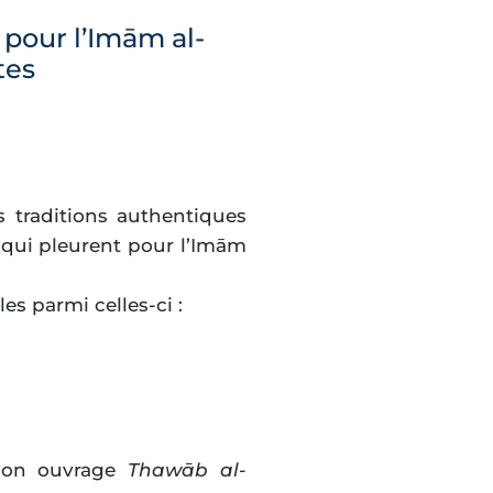
 pour l’Imām al-
tes
rs traditions authentiques
 qui pleurent pour l’Imām
es parmi celles-ci :
son ouvrage
Thawāb al-