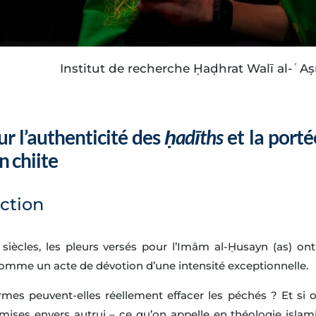
Institut de recherche Ḥaḍhrat Walī al-ʿAṣr
Télécharger en PDF
ur l’authenticité des
ḥadīths
et la porté
n chiite
ction
siècles, les pleurs versés pour l’Imām al-Ḥusayn (as) ont 
omme un acte de dévotion d’une intensité exceptionnelle.
rmes peuvent-elles réellement effacer les péchés ? Et si o
ises envers autrui – ce qu’on appelle en théologie islam