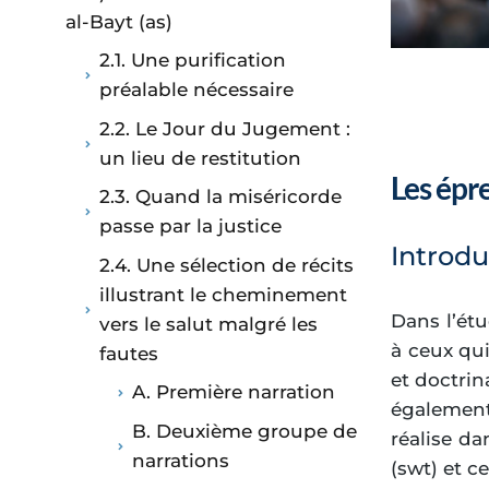
al-Bayt (as)
2.1. Une purification
préalable nécessaire
2.2. Le Jour du Jugement :
un lieu de restitution
Les épr
2.3. Quand la miséricorde
passe par la justice
Introdu
2.4. Une sélection de récits
illustrant le cheminement
Dans l’ét
vers le salut malgré les
à ceux qui
fautes
et doctrin
A. Première narration
également 
B. Deuxième groupe de
réalise da
narrations
(swt) et c