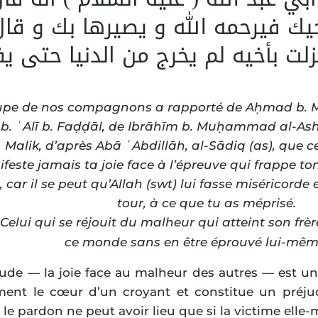
يك فيرحمه الله و يصيرها بك و قال
ت بأخيه لم يخرج من الدنيا حتى يف
upe de nos compagnons a rapporté de Aḥmad b. 
b. ʿAlī b. Faḍḍāl, de Ibrāhīm b. Muḥammad al-Ashʿ
Malik, d’après Abā ʿAbdillāh, al-Sādiq (as), que ce 
feste jamais ta joie face à l’épreuve qui frappe to
car il se peut qu’Allah (swt) lui fasse miséricorde e
tour, à ce que tu as méprisé.
: Celui qui se réjouit du malheur qui atteint son fr
ce monde sans en être éprouvé lui-mêm
tude — la joie face au malheur des autres — est un
ent le cœur d’un croyant et constitue un préjud
t le pardon ne peut avoir lieu que si la victime elle