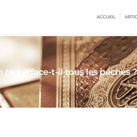
ACCUEIL
ARTI
as) efface-t-il tous les péchés ?