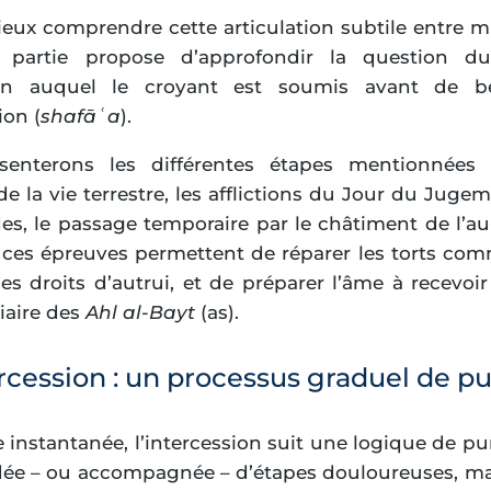
eux comprendre cette articulation subtile entre mi
 partie propose d’approfondir la question d
tion auquel le croyant est soumis avant de b
ion (
shafāʿa
).
enterons les différentes étapes mentionnées da
e la vie terrestre, les afflictions du Jour du Jugem
es, le passage temporaire par le châtiment de l’au
es épreuves permettent de réparer les torts co
es droits d’autrui, et de préparer l’âme à recevoir
iaire des
Ahl al-Bayt
(as).
tercession : un processus graduel de pu
e instantanée, l’intercession suit une logique de pur
dée – ou accompagnée – d’étapes douloureuses, mais