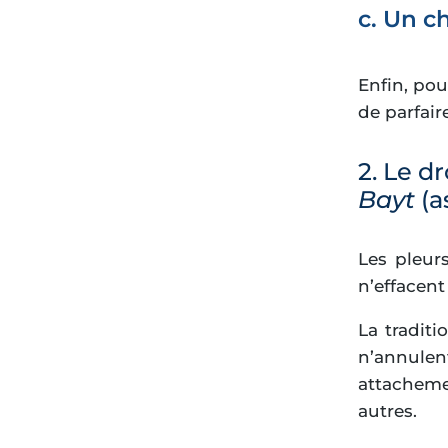
c. Un c
Enfin, pou
de parfair
2. Le d
Bayt
(a
Les pleurs
n’effacent
La traditi
n’annulen
attachem
autres.