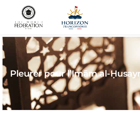
Pleurer pour l’Imām al-Ḥusayn (