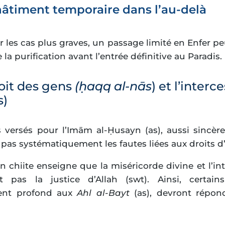
hâtiment temporaire dans l’au-delà
r les cas plus graves, un passage limité en Enfer pe
e la purification avant l’entrée définitive au Paradis.
roit des gens
(ḥaqq al-nās
) et l’inter
s)
 versés pour l’Imām al-Ḥusayn (as), aussi sincères
 pas systématiquement les fautes liées aux droits d’
on chiite enseigne que la miséricorde divine et l’i
t pas la justice d’Allah (swt). Ainsi, certain
ent profond aux
Ahl al-Bayt
(as), devront répon