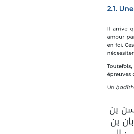
2.1. Un
Il arrive 
amour par
en foi. Ce
nécessiten
Toutefois
épreuves 
Un
ḥadīt
سن بن
ان بن
: لا