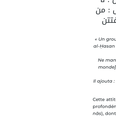
 : من
تتن
« Un gro
al-Ḥasan 
Ne mani
monde], 
Il ajouta 
Cette atti
profondém
nās
), don