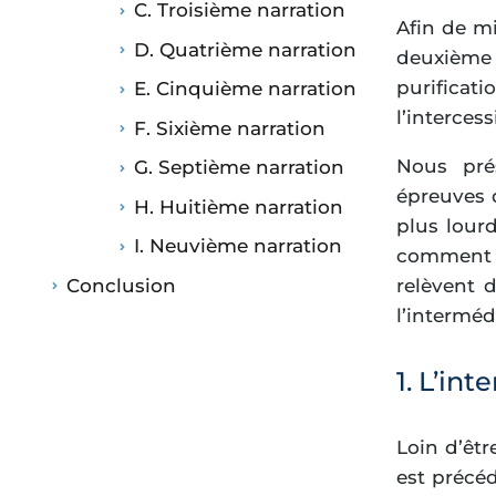
C. Troisième narration
Afin de mi
D. Quatrième narration
deuxième
purifica
E. Cinquième narration
l’intercess
F. Sixième narration
Nous prés
G. Septième narration
épreuves d
H. Huitième narration
plus lourd
I. Neuvième narration
comment c
Conclusion
relèvent d
l’interméd
1. L’in
Loin d’êtr
est précé