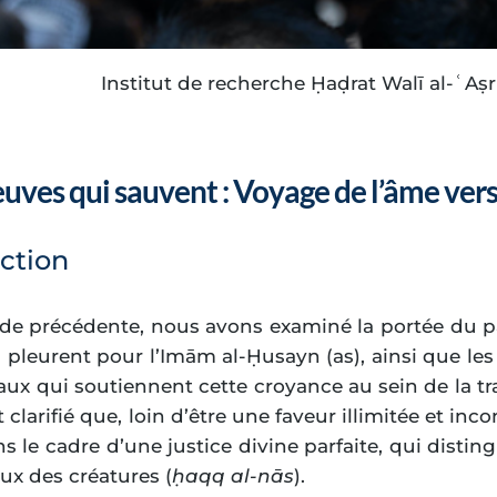
Institut de recherche Ḥaḍrat Walī al-ʿAṣr 
Télécharger en PDF
euves qui sauvent : Voyage de l’âme vers
ction
ude précédente, nous avons examiné la portée du 
 pleurent pour l’Imām al-Ḥusayn (as), ainsi que le
aux qui soutiennent cette croyance au sein de la tr
clarifié que, loin d’être une faveur illimitée et inc
ns le cadre d’une justice divine parfaite, qui disting
eux des créatures (
ḥaqq al-nās
).