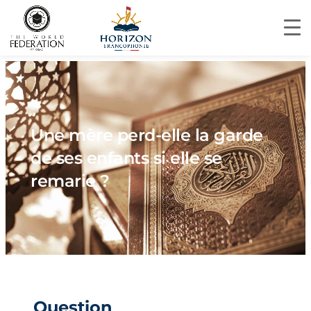
Une mère perd-elle la garde
de ses enfants si elle se
remarie ?
Question