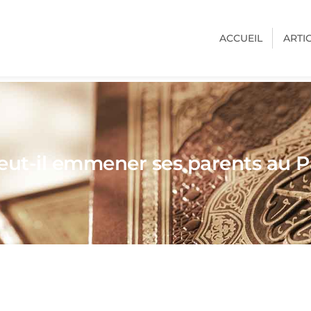
ACCUEIL
ARTI
ut-il emmener ses parents au P