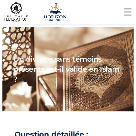
Un divorce sans témoins
présents est-il valide en Islam
?
Question détaillée :