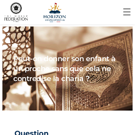
Peut-on donner son enfant à
un proche sans que cela ne
contredise la charia ?
Question