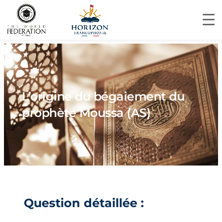
L’origine du bégaiement du
prophète Moussa (AS)
Question détaillée :