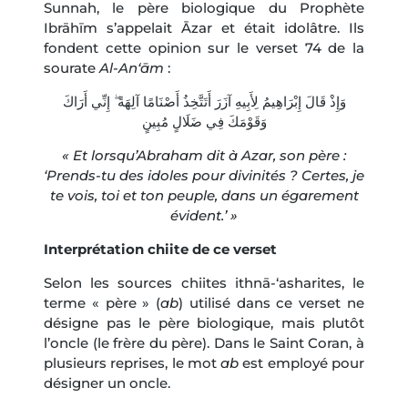
Sunnah, le père biologique du Prophète
Ibrāhīm s’appelait Āzar et était idolâtre. Ils
fondent cette opinion sur le verset 74 de la
sourate
Al-An‘ām
:
وَإِذْ قَالَ إِبْرَاهِيمُ لِأَبِيهِ آزَرَ أَتَتَّخِذُ أَصْنَامًا آلِهَةً ۖ إِنِّي أَرَاكَ
وَقَوْمَكَ فِي ضَلَالٍ مُبِينٍ
« Et lorsqu’Abraham dit à Azar, son père :
‘Prends-tu des idoles pour divinités ? Certes, je
te vois, toi et ton peuple, dans un égarement
évident.’ »
Interprétation chiite de ce verset
Selon les sources chiites ithnā-‘asharites, le
terme « père » (
ab
) utilisé dans ce verset ne
désigne pas le père biologique, mais plutôt
l’oncle (le frère du père). Dans le Saint Coran, à
plusieurs reprises, le mot
ab
est employé pour
désigner un oncle.