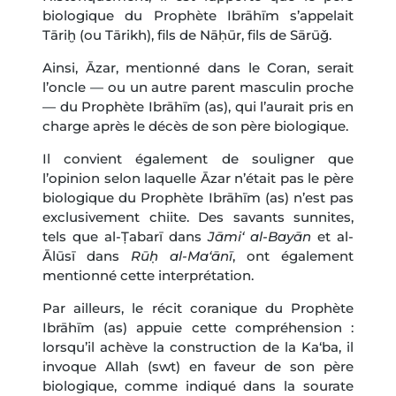
biologique du Prophète Ibrāhīm s’appelait
Tāriḫ (ou Tārikh), fils de Nāḥūr, fils de Sārūǧ.
Ainsi, Āzar, mentionné dans le Coran, serait
l’oncle — ou un autre parent masculin proche
— du Prophète Ibrāhīm (as), qui l’aurait pris en
charge après le décès de son père biologique.
Il convient également de souligner que
l’opinion selon laquelle Āzar n’était pas le père
biologique du Prophète Ibrāhīm (as) n’est pas
exclusivement chiite. Des savants sunnites,
tels que al-Ṭabarī dans
Jāmi‘ al-Bayān
et al-
Ālūsī dans
Rūḥ al-Ma‘ānī
, ont également
mentionné cette interprétation.
Par ailleurs, le récit coranique du Prophète
Ibrāhīm (as) appuie cette compréhension :
lorsqu’il achève la construction de la Ka‘ba, il
invoque Allah (swt) en faveur de son père
biologique, comme indiqué dans la sourate