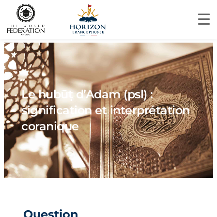
Le hubūṭ d’Adam (psl) :
signification et interprétation
coranique
Question