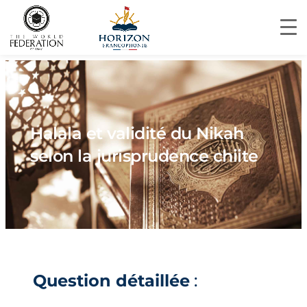
Halala et validité du Nikah
selon la jurisprudence chiite
Question détaillée
: