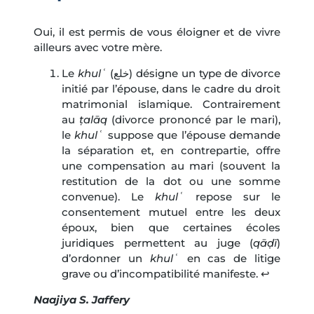
Oui, il est permis de vous éloigner et de vivre
ailleurs avec votre mère.
Le
khulʿ
(خلع) désigne un type de divorce
initié par l’épouse, dans le cadre du droit
matrimonial islamique. Contrairement
au
ṭalāq
(divorce prononcé par le mari),
le
khulʿ
suppose que l’épouse demande
la séparation et, en contrepartie, offre
une compensation au mari (souvent la
restitution de la dot ou une somme
convenue). Le
khulʿ
repose sur le
consentement mutuel entre les deux
époux, bien que certaines écoles
juridiques permettent au juge (
qāḍī
)
d’ordonner un
khulʿ
en cas de litige
grave ou d’incompatibilité manifeste.
↩︎
Naajiya S. Jaffery