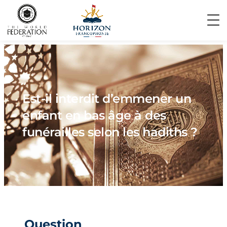
Est-il interdit d’emmener un
enfant en bas âge à des
funérailles selon les hadiths ?
Question