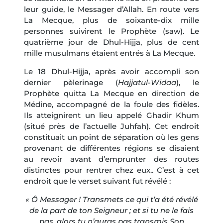
leur guide, le Messager d’Allah. En route vers
La Mecque, plus de soixante-dix mille
personnes suivirent le Prophète (saw). Le
quatrième jour de Dhul-Hijja, plus de cent
mille musulmans étaient entrés à La Mecque.
Le 18 Dhul-Hijja, après avoir accompli son
dernier pèlerinage (
Hajjatul-Widaa
), le
Prophète quitta La Mecque en direction de
Médine, accompagné de la foule des fidèles.
Ils atteignirent un lieu appelé Ghadir Khum
(situé près de l’actuelle Juhfah). Cet endroit
constituait un point de séparation où les gens
provenant de différentes régions se disaient
au revoir avant d’emprunter des routes
distinctes pour rentrer chez eux.. C’est à cet
endroit que le verset suivant fut révélé :
« Ô Messager ! Transmets ce qui t’a été révélé
de la part de ton Seigneur ; et si tu ne le fais
pas, alors tu n’auras pas transmis Son