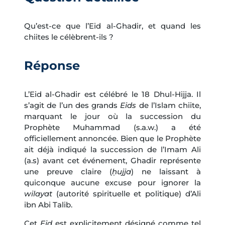
Qu’est-ce que l’Eid al-Ghadir, et quand les
chiites le célèbrent-ils ?
Réponse
L’Eid al-Ghadir est célébré le 18 Dhul-Hijja. Il
s’agit de l’un des grands
Eids
de l’Islam chiite,
marquant le jour où la succession du
Prophète Muhammad (s.a.w.) a été
officiellement annoncée. Bien que le Prophète
ait déjà indiqué la succession de l’Imam Ali
(a.s) avant cet événement, Ghadir représente
une preuve claire (
ḥujja
) ne laissant à
quiconque aucune excuse pour ignorer la
wilayat
(autorité spirituelle et politique) d’Ali
ibn Abi Talib.
Cet
Eid
est explicitement désigné comme tel