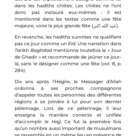
dans les hadiths chiites. Les chiites ne l’ont
donc pas instauré eux-mêmes : il est
mentionné dans les textes comme une fête
majeure, voire la plus grande fête (عید الله اکبر).
En revanche, les hadiths sunnites ne qualifient
pas ce jour comme un
Eid
. Une narration dans
Tarikh Baghdad
mentionne toutefois le « Jour
de Ghadir » et recommande de jeûner ce jour-
là, sans le désigner comme une fête (vol. 8, p.
284).
Dix ans après l’Hégire, le Messager d’Allah
ordonna à ses proches compagnons
d’appeler toutes les personnes des différentes
régions à se joindre à lui pour son dernier
pèlerinage. Lors de ce pèlerinage, il leur
enseigna la manière correcte et unifiée
d’accomplir le
Hajj
. Ce fut la première fois
qu’un nombre aussi important de musulmans
se rassembla en un même lieu en présence de