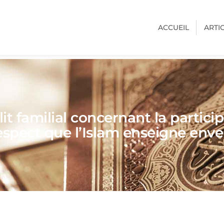
ACCUEIL
ARTI
t familial concernant la partic
spect que l’Islam enseigne enver