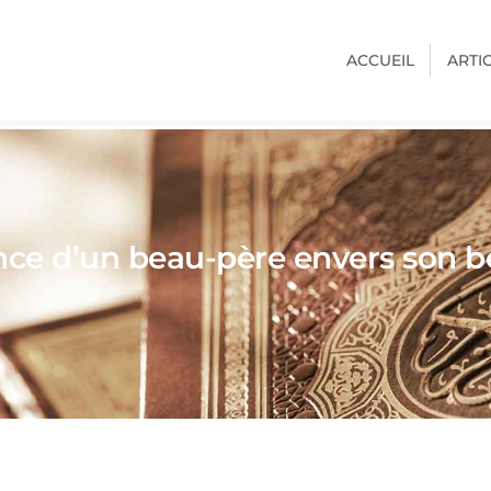
ACCUEIL
ARTI
ce d’un beau-père envers son be