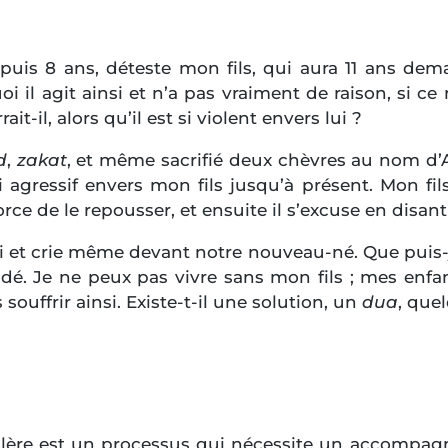
is 8 ans, déteste mon fils, qui aura 11 ans demain.
oi il agit ainsi et n’a pas vraiment de raison, si c
t-il, alors qu’il est si violent envers lui ?
d
,
zakat
, et même sacrifié deux chèvres au nom d’
 agressif envers mon fils jusqu’à présent. Mon fil
rce de le repousser, et ensuite il s’excuse en disant
lui et crie même devant notre nouveau-né. Que puis-
idé. Je ne peux pas vivre sans mon fils ; mes enfan
souffrir ainsi. Existe-t-il une solution, un
dua
, que
colère est un processus qui nécessite un accompa