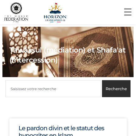
Tawassul (médiation) et Shafa'at
(Intercession)
Recherche
Le pardon divin et le statut des
hypocrites en Islam